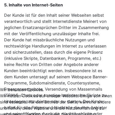
5. Inhalte von Internet-Seiten
Der Kunde ist für den Inhalt seiner Webseiten selbst
verantwortlich und stellt Internetdienste Meinert von
jeglichen Ersatzansprüchen Dritter im Zusammenhang
mit der Veröffentlichung unzulässiger Inhalte frei.
Der Kunde hat missbräuchliche Nutzungen und
rechtswidrige Handlungen im Internet zu unterlassen
und sicherzustellen, dass durch die eigene Präsenz
(inklusive Skripte, Datenbanken, Programme, etc.)
keine Rechte von Dritten oder Angebote anderer
Kunden beeinträchtigt werden. Insbesondere ist es
dem Kunden untersagt auf seinem Webspace Banner-
Programme, Subdomaindienste, Countersysteme,
Freespaceangebote, Versendung von Massenmails
Wir benutzen Cookies
(SPAM), Chats oder sonstige lastintensive Skripte zu
Wir nutzen Cookies auf unserer Website. Einige von ihnen
hinterlegen, anzubieten oder zu starten. Der Kunde
sind essenziell für den Betrieb der Seite, während andere
haftet für alle Folgen und Nachteile die dem Anbieter
uns helfen, diese Website und die Nutzererfahrung zu
und seinen Kunden durch die missbräuchliche oder
verbessern (Tracking Cookies). Sie können selbst