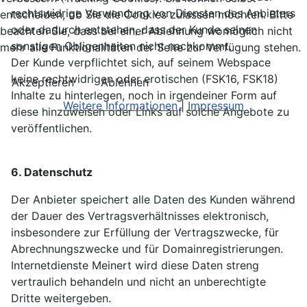
rechtswidrige Verwendung von Diensten des Anbieters
entscheiden, ob Sie die Cookies zulassen möchten. Bitte
oder dadurch entstehen, dass der Kunde seinen
beachten Sie, dass bei einer Ablehnung womöglich nicht
sonstigen Obligenheiten nicht nachkommt.
mehr alle Funktionalitäten der Seite zur Verfügung stehen.
Der Kunde verpflichtet sich, auf seinem Webspace
keine rechtwidrigen oder erotischen (FSK16, FSK18)
Akzeptieren
Ablehnen
Inhalte zu hinterlegen, noch in irgendeiner Form auf
Weitere Informationen
|
Impressum
diese hinzuweisen oder Links auf solche Angebote zu
veröffentlichen.
6. Datenschutz
Der Anbieter speichert alle Daten des Kunden während
der Dauer des Vertragsverhältnisses elektronisch,
insbesondere zur Erfüllung der Vertragszwecke, für
Abrechnungszwecke und für Domainregistrierungen.
Internetdienste Meinert wird diese Daten streng
vertraulich behandeln und nicht an unberechtigte
Dritte weitergeben.